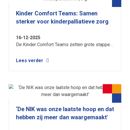
Kinder Comfort Teams: Samen
sterker voor kinderpalliatieve zorg
16-12-2025
De Kinder Comfort Teams zetten grote stappen
in hun samenwerking, en in de zorg voor
gezinnen. Hun groeiende slagkracht maakt het
Lees verder
mogelijk kinderen en ouders nog eerder,
dichterbij en zorgvuldiger te begeleiden.
‘De NIK was onze laatste hoop en dat
hebben zij meer dan waargemaakt'