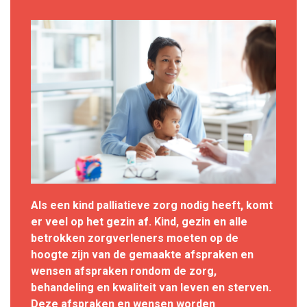
Als een kind palliatieve zorg nodig heeft, komt
er veel op het gezin af. Kind, gezin en alle
betrokken zorgverleners moeten op de
hoogte zijn van de gemaakte afspraken en
wensen afspraken rondom de zorg,
behandeling en kwaliteit van leven en sterven.
Deze afspraken en wensen worden