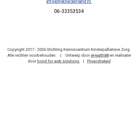
info@niknederland.nl
06-33353534
Copyright 2017 - 2026 Stichting Kenniscentrum Kinderpalliatieve Zorg.
Alle rechten voorbehouden.
|
Ontwerp door
eHealth88
en realisatie
door
bond for web solutions
|
Privacybeleid