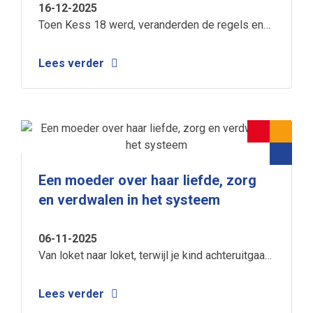
16-12-2025
Toen Kess 18 werd, veranderden de regels en
viel hun zorgnetwerk ineens weg. De NIK hielp
het gezin door een doolhof van regelgeving én
Lees verder
door een moeilijke periode thuis.
Een moeder over haar liefde, zorg
en verdwalen in het systeem
06-11-2025
Van loket naar loket, terwijl je kind achteruitgaat.
Catharina vertelt openhartig over de strijd voor
zorg, hun liefde voor Wim en de grenzen van
Lees verder
een systeem dat gezinnen soms laat verdwalen.