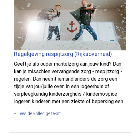
Regelgeving respijtzorg (Rijksoverheid)
Geeft je als ouder mantelzorg aan jouw kind? Dan
kan je misschien vervangende zorg - respijtzorg -
regelen. Dan neemt iemand anders de zorg een
tijdje van jou/jullie over. In een logeerhuis of
verpleegkundig kinderzorghuis / kinderhospice
logeren kinderen met een ziekte of beperking een
paar dagen per week of maand. Zorgverleners
+ Lees de volledige tekst
nemen een tijdje de zorg voor het kind over.
Bijvoorbeeld 2 dagen per week. Of tijdens de
vakantie. Logeeropvang is meestal in het weekend,
maar soms ook doordeweeks of in vakanties.