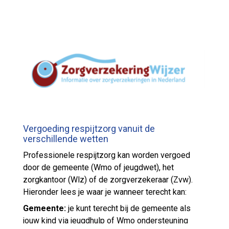
Er zijn logeermogelijkheden voor jongeren met een
lichamelijke, zintuiglijke of verstandelijke
beperking. Zoals instellingen voor
gehandicaptenzorg die ook logeeropvang bieden.
En er zijn tevens vormen voor respijtzorg voor
kinderen met een complexe somatische
aandoening (verpleegkundig kinderzorghuizen /
kinderhospices).
Onder vervangende zorg – respijtzorg - valt ook
Vergoeding respijtzorg vanuit de
dagopvang voor deze kinderen.
verschillende wetten
Meer informatie is te vinden op de website
Professionele respijtzorg kan worden vergoed
‘Regelhulp’ van de Rijksoverheid:
door de gemeente (Wmo of jeugdwet), het
https://www.informatielangdurigezorg.nl/mantelzor
zorgkantoor (Wlz) of de zorgverzekeraar (Zvw).
gers/ondersteuning-en-advies/vervangende-zorg
Hieronder lees je waar je wanneer terecht kan:
Gemeente:
je kunt terecht bij de gemeente als
jouw kind via jeugdhulp of Wmo ondersteuning